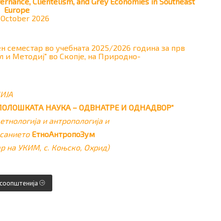
overnance, Clientelism, and Grey Economies in Southeast
Europe
 October 2026
н семестар во учебната 2025/2026 година за прв
л и Методиј" во Скопје, на Природно-
ИЈА
ПОЛОШКАТА НАУКА – ОДВНАТРЕ И ОДНАДВОР“
етнологија и антропологија и
исанието
ЕтноАнтропоЗум
ар на УКИМ, с. Коњско, Охрид)
 соопштенија