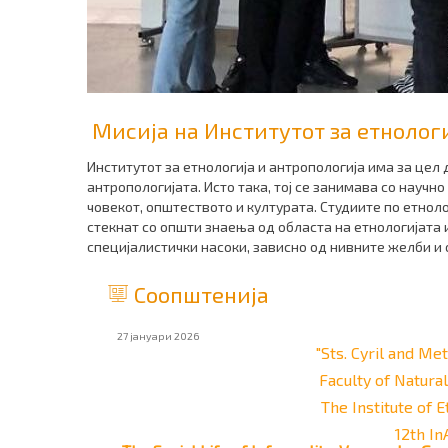
Мисија на Институтот за етнолог
Институтот за етнологија и антропологија има за цел 
антропологијата. Исто така, тој се занимава со научн
човекот, општеството и културата. Студиите по етнол
стекнат со општи знаења од областа на етнологијата и
специјалистички насоки, зависно од нивните желби и
Соопштенија
27 јануари 2026
"Sts. Cyril and Me
Faculty of Natura
The Institute of
12th I