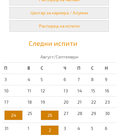
Центар за кариера / Алумни
Распоред на испити
Следни испити
Август/Септември
П
В
С
Ч
П
С
Н
3
4
5
6
7
8
9
10
11
12
13
14
15
16
17
18
19
20
21
22
23
25
27
28
29
30
24
26
31
1
3
4
5
6
2