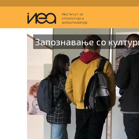
Запознавање со култур