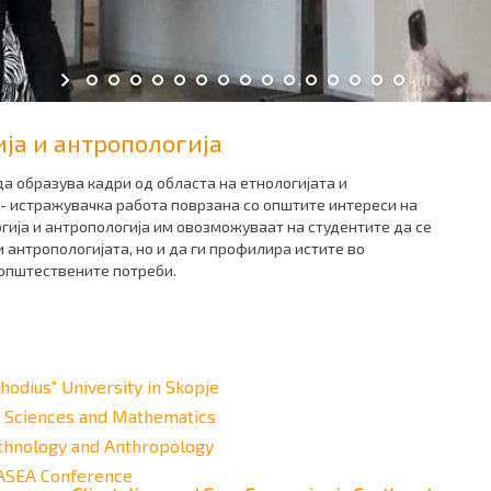
ија и антропологија
да образува кадри од областа на етнологијата и
о - истражувачка работа поврзана со општите интереси на
огија и антропологија им овозможуваат на студентите да се
 антропологијата, но и да ги профилира истите во
 општествените потреби.
thodius" University in Skopje
l Sciences and Mathematics
 Ethnology and Anthropology
nASEA Conference