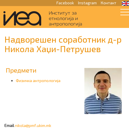
Facebook
Instagram
Контакт
Надворешен соработник д-р
Никола Хаџи-Петрушев
Предмети
Физичка антропологија
Email
nikola@pmf.ukim.mk