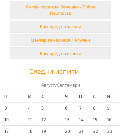
Онлајн теренски белешки / Online
Fieldnotes
Распоред на часови
Центар за кариера / Алумни
Распоред на испити
Следни испити
Август/Септември
П
В
С
Ч
П
С
Н
3
4
5
6
7
8
9
10
11
12
13
14
15
16
17
18
19
20
21
22
23