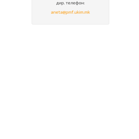
дир. телефон:
aneta@pmf.ukim.mk