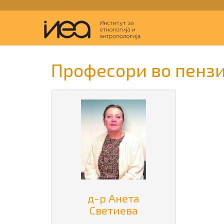
Професори во пензи
д-р Анета
Светиева