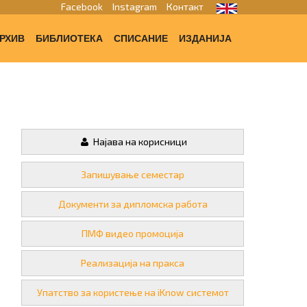
Facebook
Instagram
Контакт
РХИВ
БИБЛИОТЕКА
СПИСАНИЕ
ИЗДАНИЈА
Најава на корисници
Запишување семестар
Документи за дипломска работа
ПМФ видео промоција
Реализација на пракса
Упатство за користење на iKnow системот