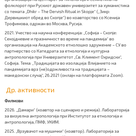
фолклорот при Рускиот државен универзитет за хуманистика
со темата „Dhikr – The Dervish Ritual in Skopje“ („Зикр:
Дервишкиот обред во Скопје“) во коавторство со Ксенија
Трофимова, одржан во Москва, Русија.
2021. Учество на научна конференција: „Софиja – Скопjе:
Секојдневие и празничност во време на пандемија“ во
организација на Академското етнолошко здружение – СУ во
партнерство со Катедрата за етнологија и културна
антропологија при Универзитетот „Св. Климент Охридски“,
Софија. Тема: „Традицијата во изолациjа: Влијанието на
пандемијата врз (не)одржливоста на традицијата –
македонски случај“, 26.2021 (онлајн на платформата Zoom).
Др. активности
Филмови
2026. „Дамари“ (коавтор на сценарио и режија). Лабораторија
за визуелна антропологија при Институтот за етнологија и
антропологија, ПМФ, УКИМ.
2025. „Врзувачот на мушички“ (коавтор). Лабораторија за