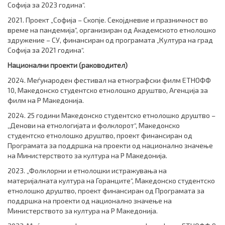
Софија за 2023 година“.
2021. Проект „Софија – Скопје. Секојдневие и празничност во
време на пандемија“, организиран од Академското етнолошко
здружение – СУ, финансиран од програмата „Култура на град
Софија за 2021 година“.
Национални проекти (раководител)
2024. Меѓународен фестивал на етнографски филм ЕТНОФФ
10, Македонско студентско етнолошко друштво, Агенција за
филм на Р Македонија.
2024. 25 години Македонско студентско етнолошко друштво –
„Денови на етнологијата и фолклорот“, Македонско
студентско етнолошко друштво, проект финансиран од
Програмата за поддршка на проекти од национално значење
на Министерството за култура на Р Македонија.
2023. „Фолклорни и етнолошки истражувања на
материјалната култура на Горанците“, Македонско студентско
етнолошко друштво, проект финансиран од Програмата за
поддршка на проекти од национално значење на
Министерството за култура на Р Македонија.