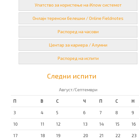
Упатство за користење на iKnow системот
Онлајн теренски белешки / Online Fieldnotes
Распоред на часови
Центар за кариера / Алумни
Распоред на испити
Следни испити
Август/Септември
П
В
С
Ч
П
С
Н
3
4
5
6
7
8
9
10
11
12
13
14
15
16
17
18
19
20
21
22
23