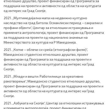
етнолошко друштво, проект финансиран од Програмата за
поддршка на проекти и активности од областа на културата
од интерес на Град Скопје.
2021. „Мултимедијална мапа на недвижно културно
наследство на град Битола: Османлиски период – сакрални и
профани објекти“, Центар за етнолошки истражувања и
применета антропологија, проект финансиран од Програмата
за поддршка на проекти од национално значење на
Министерството за култура на Р Македонија.
2021. „Копче – облечи си среќа (етнографски филм)“,
Македонско студентско етнолошко друштво, проект
финансиран од Програмата за поддршка на проекти и
активности од областа на културата од интерес на Град
Скопје.
2021. „Млади и вешти: Работилници за креативно
ракотворење“, Македонско студентско етнолошко друштво,
проект финансиран од Програмата за поддршка на проекти и
активности од областа на културата од интерес на Град
Скопје.
2021. „Азбуката на Скопје“, Центар за етнолошки истражувања
и применета антропологија, проект финансиран од