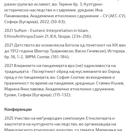
разни групи во исламот, во: Терени бр. 3, Културно-
историческо наследство и съвремие, уредник: Ина
Пачаманова, Академично етноложко сдружение – СУ (АЕС-СУ),
Софија (Бугарија), 2022, (50-63);
2021 Sufism - Esoteric Interpretation in Islam,
EthnoAnthropoZoom 21, IEA, Skopje, (234-256);
2021 Детството во османлиска Битола од почетокот на XIX век
до 1912 година (Виктор Трајановски, Васко Гичевски), Историја,
бр. 56, 1-2, ЗИРМ, Скопје, (161-184);
2021 Влијанието на пандемијата врз (не) одржливоста на
традицијата - Посмртниот обред кај муслиманите во Охрид
пред и по пандемијата, во: София-Скопие: всекидневие и
празничност по време на пандемия, уредници: Стамен Кънев,
Марина Яниславова, Академично етноложко сдружение,
Ерове, Софија (Бугарија), (115-132);
Конференции
2025 Учество на меѓународен симпозиум:
Етнологијата и
заштитата на културното наследство, во организација на
Македонското етнолошко друштво, со темата:
Mапирање на