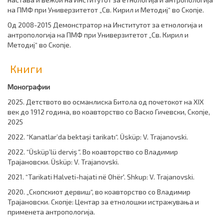
на ПМФ при Универзитетот „Св. Кирил и Методиј“ во Скопје.
Од 2008-2015 Демонстратор на Институтот за етнологија и
антропологија на ПМФ при Универзитетот „Св. Кирил и
Методиј“ во Скопје.
Книги
Монографии
2025. Детството во османлиска Битола од почетокот на XIX
век до 1912 година, во коавторство со
Васко Гичевски,
Скопје,
2025
2022. “Kanatlar’da bektaşi tarikatı“. Üsküp: V. Trajanovski.
2022. “Üsküp’lü derviş
“
. Во коавторство со Владимир
Трајановски. Üsküp: V. Trajanovski.
2021. “Tarikati Halveti-hajati në Ohër'. Shkup: V. Trajanovski.
2020. „Скопскиот дервиш“, во коавторство со Владимир
Трајановски. Скопје: Центар за етнолошки истражувања и
применета антропологија.