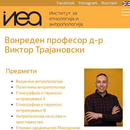
Facebook
Instagram
Контакт
Вонреден професор д-р
Виктор Трајановски
Предмети
Визуелна антропологија
Политичка антропологија
Етнографија и теренско
истражување II
Етнографија и теренско
истражување III
Aнтропологија на ислам и
христијанство
Етнички заедници во Македонија