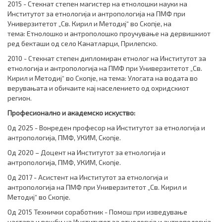
2015 - Стекнат степен магистер на етнолошки науки на
Институтот за етнологија и антропологија на ПМФ при
Универзитетот „Св. Кирил и Методиј“ во Скопје, на
тема: Етнолошко и антрополошко проучување на дервишкиот
ред бекташи од село Канатларци, Прилепско.
2010 - Стекнат степен дипломиран етнолог на Институтот за
етнологија и антропологија на ПМФ при Универзитетот „Св.
Кирил и Методиј“ во Скопје, на тема: Улогата на водата во
верувањата и обичаите кај населението од охридскиот
регион.
Професионално и академско искуство:
Од 2025 - Вонреден професор на Институтот за етнологија и
антропологија, ПМФ, УКИМ, Скопје.
Од 2020 – Доцент на Институтот за етнологија и
антропологија, ПМФ, УКИМ, Скопје.
Од 2017 - Асистент на Институтот за етнологија и
антропологија на ПМФ при Универзитетот „Св. Кирил и
Методиј“ во Скопје.
Од 2015 Технички соработник - Помош при изведување
настава и вежби на Институтот за етнологија и антропологија