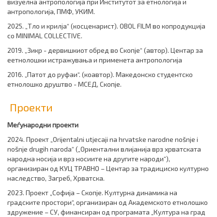
визуелна антропологија при Институтот за етнологија и
антропологија, ПМФ, УКИМ.
2025. „Тло и крилја“ (косценарист). OBOL FILM во копродукција
со MINIMAL COLLECTIVE.
2019. „Зикр - дервишкиот обред во Скопје“ (автор). Центар за
еетнолошки истражувања и применета антропологија
2016. „Патот до руфаи“. (коавтор). Македонско студентско
етнолошко друштво - МСЕД, Скопје.
Проекти
Меѓународни проекти
2024. Проект „Orijentalni utjecaji na hrvatske narodne nošnje i
nošnje drugih naroda“ („Ориентални влијанија врз хрватската
народна носија и врз носиите на другите народи“),
организиран од КУЦ ТРАВНО – Центар за традициско културно
наследство, Загреб, Хрватска.
2023. Проект „Софија – Скопје. Културна динамика на
градските простори“, организиран од Академското етнолошко
здружение – СУ, финансиран од програмата „Култура на град