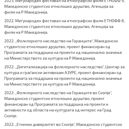
2023. Меѓународен фестивал на етнографски филм ЕТНОФФ 9,
Македонско студентско етнолошко друштво, Агенција за
филм на Р Македонија.
2022. Меѓународен фестивал на етнографски филм ЕТНОФФ 8,
Македонско студентско етнолошко друштво, Агенција за
филм на Р Македонија.
2022. „Фолклорното наследство на Горанците“, Македонско
студентско етнолошко друштво, проект финансиран од
Програмата за поддршка на проекти од национално значење
на Министерството за култура на Р Македонија.
2022. „Дигитализација на фолклорното наследство“, Центар за
култура и граѓански активизам АЗУРЕ, проект финансиран од
Програмата за поддршка на проекти од национално значење
на Министерството за култура на Р Македонија.
2022. „Фолклорното наследство на Горанците во Скопје“,
Македонско студентско етнолошко друштво, проект
финансиран од Програмата за поддршка на проекти и
активности од областа на културата од интерес на Град
Скопје.
2022. „Етнички диверзитет во Скопје“, Македонско студентско