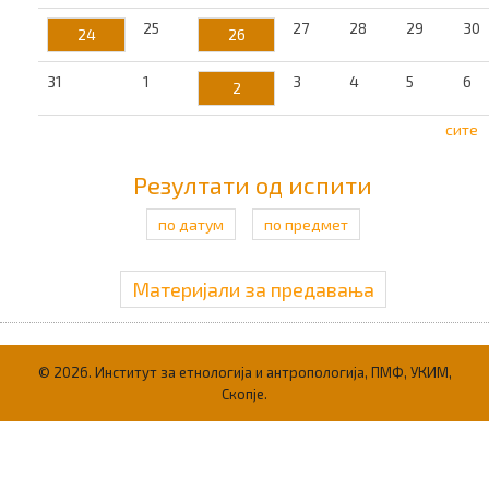
25
27
28
29
30
24
26
31
1
3
4
5
6
2
сите
Резултати од испити
по датум
по предмет
Материјали за предавања
© 2026. Институт за етнологија и антропологија, ПМФ, УКИМ,
Скопје.