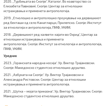
2020. „Турбињата во Скопје“. Каталог. Во коавторство со
Елизабета Павковиќ. Скопје: Центар за етнолошки
истражувања и применета антропологија.
2019. „Етнолошко и антрополошко проучување на дервишкиот
ред бекташи од село Канатларци, Прилепско. Скопје: Институт
за етнологија и антропологија, ПМФ, УКИМ.
2018. „Дервишкиот ред халвети-хајати во Охрид“, Центар за
етнолошки истражувања и применета
антропологија. Скопје: Институт за етнологија и антропологија,
ПМФ, УКИМ.
Уредник
2023. „Горанската народна носија“. Ур. Виктор Трајановски.
Скопје: Македонско студентско етнолошко друштво.
2021. „Азбуката на Скопје“. Ур. Виктор Трајановски и
Александра Ристовски. Скопје: Центар за етнолошки
истражувања и применета антропологија.
2021. „Шутка – мојата приказна“. Ур. Виктор Трајановски. Скопје:
Македонско студентско етнолошко друштво.