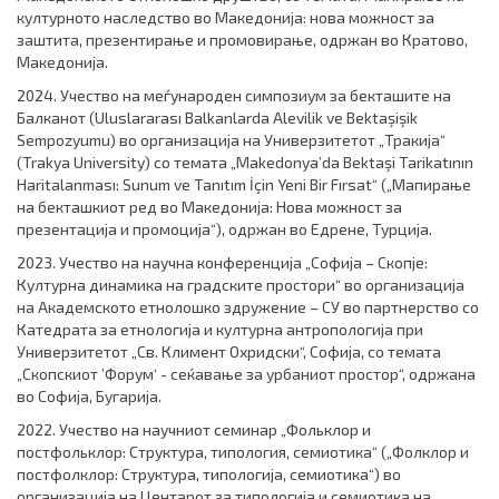
културното наследство во Mакедонија: нова можност за
заштита, презентирање и промовирање, одржан во Кратово,
Македонија.
2024. Учество на меѓународен симпозиум за бекташите на
Балканот (Uluslararası Balkanlarda Alevilik ve Bektaşişik
Sempozyumu) во организација на Универзитетот „Тракија“
(Trakya University) со темата „Makedonya’da Bektaşi Tarikatının
Haritalanması: Sunum ve Tanıtım İçin Yeni Bir Fırsat“ („Мапирање
на бекташкиот ред во Македонија: Нова можност за
презентација и промоција“), одржан во Едрене, Турција.
2023. Учество на научна конференција „Софиja – Скопjе:
Културна динамика на градските простори“ во организација
на Академското етнолошко здружение – СУ во партнерство со
Катедрата за етнологија и културна антропологија при
Универзитетот „Св. Климент Охридски“, Софија, со темата
„Скопскиот ’Форум‘ - сеќавање за урбаниот простор“, одржана
во Софија, Бугарија.
2022. Учество на научниот семинар „Фольклор и
постфольклор: Структура, типология, семиотика“ („Фолклор и
постфолклор: Структура, типологија, семиотика“) во
организација на Центарот за типологија и семиотика на