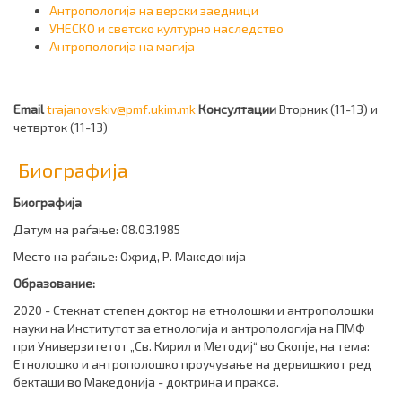
Антропологија на верски заедници
УНЕСКО и светско културно наследство
Антропологија на магија
Email
trajanovskiv@pmf.ukim.mk
Консултации
Вторник (11-13) и
четврток (11-13)
Биографија
Биографија
Датум на раѓање: 08.03.1985
Место на раѓање: Охрид, Р. Македонија
Образование:
2020 - Стекнат степен доктор на етнолошки и антрополошки
науки на Институтот за етнологија и антропологија на ПМФ
при Универзитетот „Св. Кирил и Методиј“ во Скопје, на тема:
Етнолошко и антрополошко проучување на дервишкиот ред
бекташи во Македонија - доктрина и пракса.