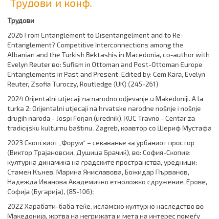
Трудови и конф.
Трудови
2026
From Entanglement to Disentangelment and to Re-
Entanglement? Competitive Interconnections among the
Albanian and the Turkish Bektashis in Macedonia
, co-author with
Evelyn Reuter
во:
Sufism in Ottoman and Post-Ottoman Europe
Entanglements in Past and Present, Edited by
:
Cem Kara, Evelyn
Reuter, Zsofia Turoczy, Routledge
(
UK
)
(245-261)
2024
Orijentalni utjecaji na narodno odjevanje u Makedoniji. A
la
turka 2
:
Or
ijentalni utjecaji na hrvatske narodne nošnje i nošnje
drugih naroda - Jospi Forjan (urednik), KUC Travno - Centar za
tradicijsku kulturnu baštinu, Zagreb, коавтор со Шериф Мустафа
2023 Скопскиот „Форум“ – секаванье за урбаниот простор
(Виктор Трајановски, Душица Брачиќ), во: София-Скопие:
културна динамика на градските пространства, уредници:
Стамен Кънев, Марина Яниславова, Божидар Първанов,
Надежда Иванова Академично етноложко сдружение, Ерове,
Софија (Бугарија), (85-106);
2022 Харабати-баба теќе, исламско културно наследство во
Македонија, жртва на негрижата и мета на интерес помеѓу