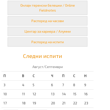
Онлајн теренски белешки / Online
Fieldnotes
Распоред на часови
Центар за кариера / Алумни
Распоред на испити
Следни испити
Август/Септември
П
В
С
Ч
П
С
Н
3
4
5
6
7
8
9
10
11
12
13
14
15
16
17
18
19
20
21
22
23