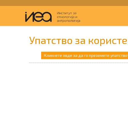
Упатство за корист
Кликнете овде за да го преземете упатство