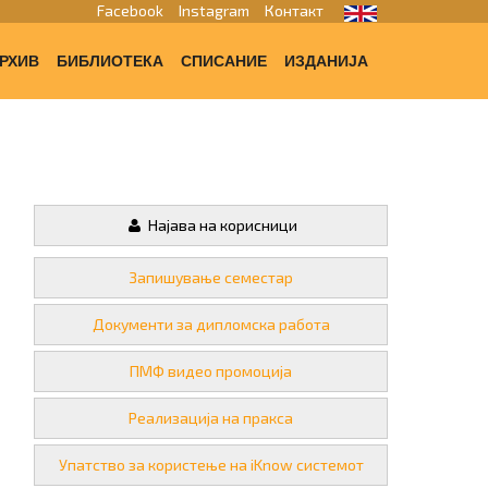
Facebook
Instagram
Контакт
РХИВ
БИБЛИОТЕКА
СПИСАНИЕ
ИЗДАНИЈА
Најава на корисници
Запишување семестар
Документи за дипломска работа
ПМФ видео промоција
Реализација на пракса
Упатство за користење на iKnow системот