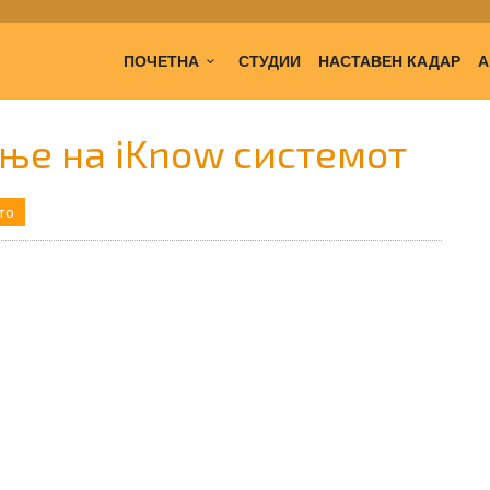
ПОЧЕТНА
СТУДИИ
НАСТАВЕН КАДАР
А
ење на iKnow системот
то