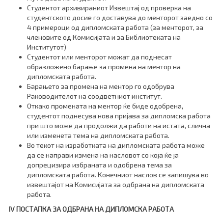
Студентот архивираниот Извештај од проверка на
студентското досие го доставува до менторот заедно со
4 примероци од дипломската работа (за менторот, за
членовите од Комисијата и за Библиотеката на
Институтот)
Студентот или менторот можат да поднесат
образложено барање за промена на ментор на
дипломската работа.
Барањето за промена на ментор го одобрува
Раководителот на соодветниот институт.
Откако промената на ментор ќе биде одобрена,
студентот поднесува нова пријава за дипломска работа
при што може да продолжи да работи на истата, слична
или изменета тема на дипломската работа.
Во текот на изработката на дипломската работа може
да се направи измена на насловот со која ќе ја
допрецизира избраната и одобрена тема за
дипломската работа. Конечниот наслов се запишува во
извештајот на Комисијата за одбрана на дипломската
работа.
I
V
ПОСТАПКА ЗА ОДБРАНА НА ДИПЛОМСКА РАБОТА