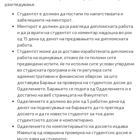
разгледување.
Студентот е должен да постапи по напатствијата и
забелешките на менторот.
Менторот е должен да ја разгледа дипломската работа
и да ја врати на студентот со коментар најдоцна во рок
од 15 дена од денот на предавањето на дипломската
работа.
Студентот може да ја достави изработената дипломска
работа на оценување, откако ќе ги положи сите
предвидени испити, ќе ги исполни сите услови утврдени
во студиската програма и ќе ги регулира сите
административни и финансиски обврски за што
доставува Барање за проверка на студентско досие до
Одделението. Барањето се подига од Одделението и е
достапно на веб страницата на Факултетот.
Одделението е должно во рок од 5 работни дена од
денот на поднесување на барањето да го прегледа
досието и да го извести студентот за тоа дали
студентското досие е комплетирано.
Одделението по комплетирањето на досието издава
Извештај од извршена проверка на студентско досие и
му го дава на студентот.