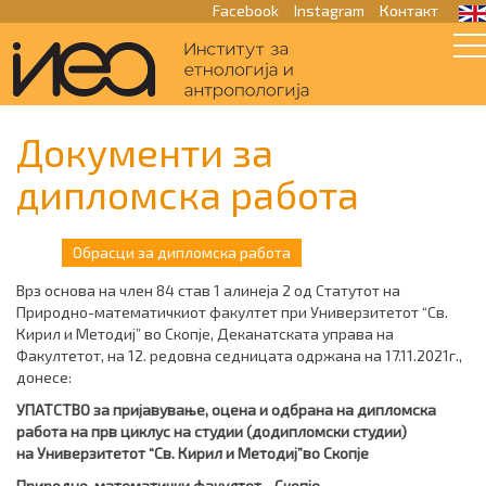
Facebook
Instagram
Контакт
Документи за
дипломска работа
Обрасци за дипломска работа
Врз основа на член 84 став 1 алинеја 2 од Статутот на
Природно-математичкиот факултет при Универзитетот “Св.
Кирил и Методиј” во Скопје, Деканатската управа на
Факултетот, на 12. редовна седницата одржана на 17.11.2021г.,
донесе:
УПАТСТВО
за пријавување, оцена и одбрана на дипломска
работа на прв циклус на студии (додипломски студии)
на
Универзитетот
“
Св. Кирил и Методиј
”
во Скопје
Природно-математички факултет - Скопје