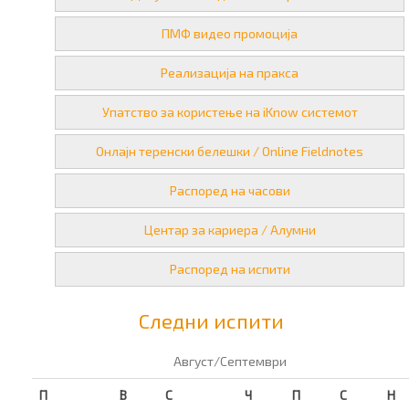
ПМФ видео промоција
Реализација на пракса
Упатство за користење на iKnow системот
Онлајн теренски белешки / Online Fieldnotes
Распоред на часови
Центар за кариера / Алумни
Распоред на испити
Следни испити
Август/Септември
П
В
С
Ч
П
С
Н