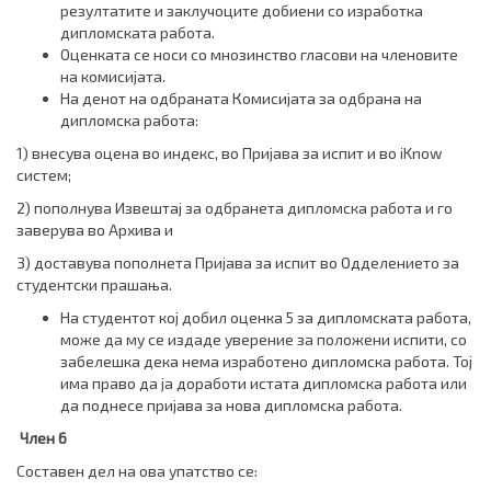
резултатите и заклучоците добиени со изработка
дипломската работа.
Оценката се носи со мнозинство гласови на членовите
на комисијата.
На денот на одбраната Комисијата за одбрана на
дипломска работа:
1) внесува оцена во индекс, во Пријава за испит и во iKnow
систем;
2) пополнува Извештај за одбранета дипломска работа и го
заверува во Архива и
3) доставува пополнета Пријава за испит во Одделението за
студентски прашања.
На студентот кој добил оценка 5 за дипломската работа,
може да му се издаде уверение за положени испити, со
забелешка дека нема изработено дипломска работа. Тој
има право да ја доработи истата дипломска работа или
да поднесе пријава за нова дипломска работа.
Член 6
Составен дел на ова упатство се: