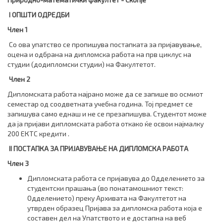
I ОПШТИ ОДРЕДБИ
Член 1
Со ова упатство се пропишува постапката за пријавување,
оцена и одбрана на дипломска работа на прв циклус на
студии (додипломски студии) на Факултетот.
Член 2
Дипломската работа најрано може да се запише во осмиот
семестар од соодветната учебна година. Тој предмет се
запишува само еднаш и не се презапишува. Студентот може
да ја пријави дипломската работа откако ќе освои најмалку
200 ЕКТС кредити .
I
I
ПОСТАПКА ЗА ПРИЈАВУВАЊЕ НА ДИПЛОМСКА РАБОТА
Член 3
Дипломската работа се пријавува до Одделението за
студентски прашања (во понатамошниот текст:
Одделението) преку Архивата на Факултетот на
утврден образец Пријава за дипломска работа која е
составен дел на Упатството и е достапна на веб