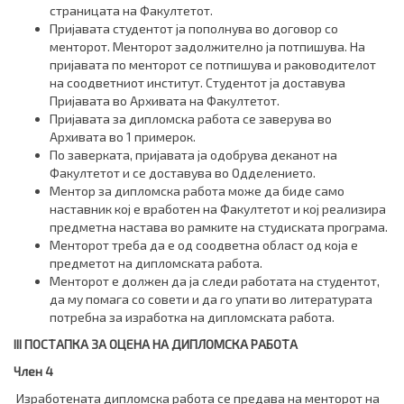
страницата на Факултетот.
Пријавата студентот ја пополнува во договор со
менторот. Менторот задолжително ја потпишува. На
пријавата по менторот се потпишува и раководителот
на соодветниот институт. Студентот ја доставува
Пријавата во Архивата на Факултетот.
Пријавата за дипломска работа се заверува во
Архивата во 1 примерок.
По заверката, пријавата ја одобрува деканот на
Факултетот и се доставува во Одделението.
Ментор за дипломска работа може да биде само
наставник кој е вработен на Факултетот и кој реализира
предметна настава во рамките на студиската програма.
Менторот треба да е од соодветна област од која е
предметот на дипломската работа.
Менторот е должен да ја следи работата на студентот,
да му помага со совети и да го упати во литературата
потребна за изработка на дипломската работа.
I
II
ПОСТАПКА ЗА ОЦЕНА НА ДИПЛОМСКА РАБОТА
Член 4
Изработената дипломска работа се предава на менторот на