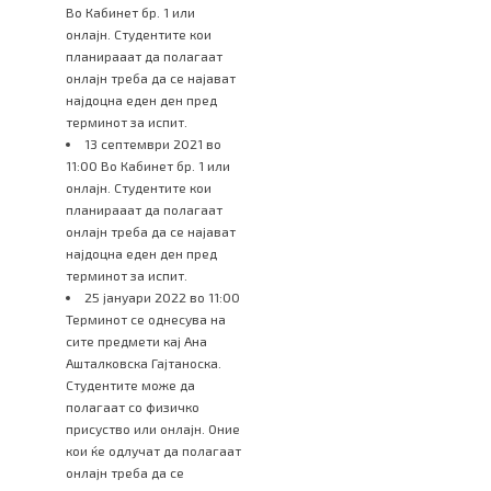
Во Кабинет бр. 1 или
онлајн. Студентите кои
планирааат да полагаат
онлајн треба да се најават
најдоцна еден ден пред
терминот за испит.
13 септември 2021 во
11:00 Во Кабинет бр. 1 или
онлајн. Студентите кои
планирааат да полагаат
онлајн треба да се најават
најдоцна еден ден пред
терминот за испит.
25 јануари 2022 во 11:00
Терминот се однесува на
сите предмети кај Ана
Ашталковска Гајтаноска.
Студентите може да
полагаат со физичко
присуство или онлајн. Оние
кои ќе одлучат да полагаат
онлајн треба да се