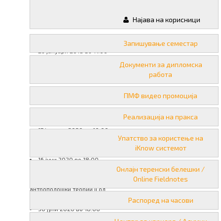
испити од
Најава на корисници
овој предмет:
12 јануари 2018 во 11:00
Запишување семестар
26 јануари 2018 во 11:00
31 август 2018 во 11:00
Документи за дипломска
18 септември 2018 во
работа
11:00
03 септември 2019 во
ПМФ видео промоција
10:00
24 септември 2019 во
Реализација на пракса
10:00
17 јануари 2020 во 10:00
Упатство за користење на
07 февруари 2020 во
iKnow системот
10:00
16 јуни 2020 во 18:00
Онлајн теренски белешки /
Терминот се однесува на
Online Fieldnotes
предметот Етнолошки и
антрополошки теории II од
летниот семестар.
Распоред на часови
30 јуни 2020 во 18:00
Терминот се однесува на