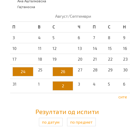
Ана Ашталковска
Гајтаноска
Август/Септември
П
В
С
Ч
П
С
Н
3
4
5
6
7
8
9
10
11
12
13
14
15
16
17
18
19
20
21
22
23
25
27
28
29
30
24
26
31
1
3
4
5
6
2
сите
Резултати од испити
по датум
по предмет