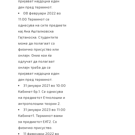
пријават најдоцна еден
ден пред терминот.
08 февруари 2022 во
11:00 Терминот се
однесува на сите предмети
кај Ана Ашталковска
Гајтаноска. Студентите
може да полагаат со
физичко присуство или
онлајн. Оние кои ќе
одлучат да полагаат
онлајн треба да се
пријават најдоцна еден
ден пред терминот.
31 јануари 2021 во 10:00
Кабинет бр.1. Се однесува
на предметот Етнолошки и
антрополошки теории 2.
31 јануари 2023 во 11:00
Кабинет1. Терминот важи
за предметот ЕАТ2. Со
физичко присуство.
11 февруари 2022 во