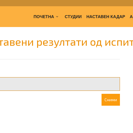
ПОЧЕТНА
СТУДИИ
НАСТАВЕН КАДАР
А
тавени резултати од испи