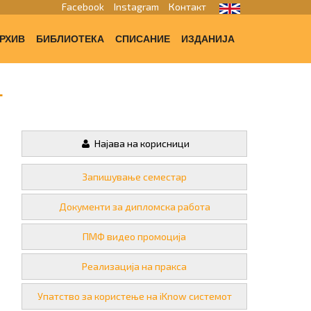
Facebook
Instagram
Контакт
РХИВ
БИБЛИОТЕКА
СПИСАНИЕ
ИЗДАНИЈА
т
Најава на корисници
Запишување семестар
Документи за дипломска работа
ПМФ видео промоција
Реализација на пракса
Упатство за користење на iKnow системот