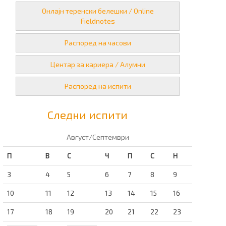
Онлајн теренски белешки / Online
Fieldnotes
Распоред на часови
Центар за кариера / Алумни
Распоред на испити
Следни испити
Август/Септември
П
В
С
Ч
П
С
Н
3
4
5
6
7
8
9
10
11
12
13
14
15
16
17
18
19
20
21
22
23