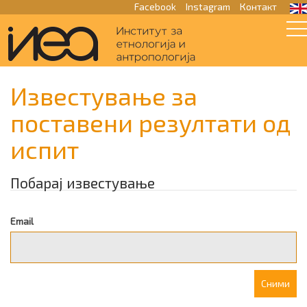
Facebook
Instagram
Контакт
Известување за
поставени резултати од
испит
Побарај известување
Email