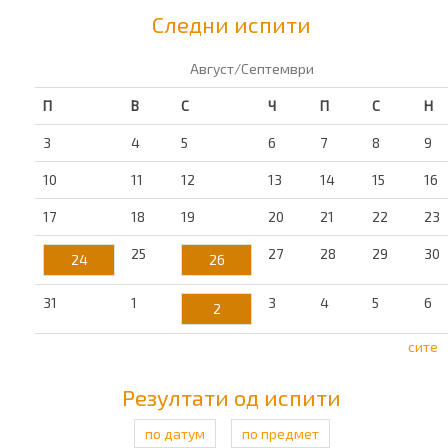
Следни испити
Август/Септември
П
В
С
Ч
П
С
Н
3
4
5
6
7
8
9
10
11
12
13
14
15
16
17
18
19
20
21
22
23
25
27
28
29
30
24
26
31
1
3
4
5
6
2
сите
Резултати од испити
по датум
по предмет