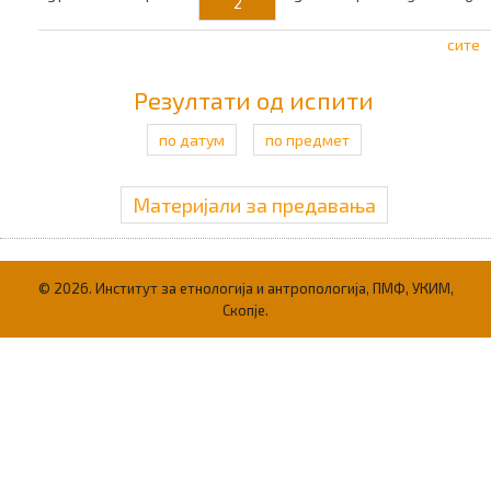
2
сите
Резултати од испити
по датум
по предмет
Материјали за предавања
© 2026. Институт за етнологија и антропологија, ПМФ, УКИМ,
Скопје.