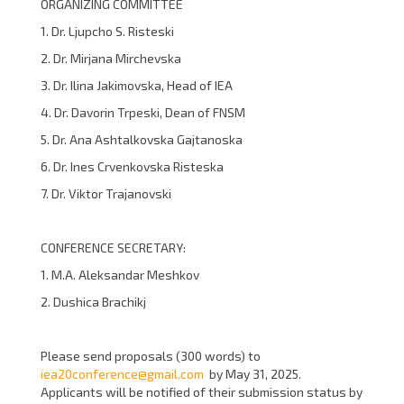
ORGANIZING COMMITTEE
1. Dr. Ljupcho S. Risteski
2. Dr. Mirjana Mirchevska
3. Dr. Ilina Jakimovska, Head of IEA
4. Dr. Davorin Trpeski, Dean of FNSM
5. Dr. Ana Ashtalkovska Gajtanoska
6. Dr. Ines Crvenkovska Risteska
7. Dr. Viktor Trajanovski
CONFERENCE SECRETARY:
1. M.A. Aleksandar Meshkov
2. Dushica Brachikj
Please send proposals (300 words) to
iea20conference@gmail.com
by May 31, 2025.
Applicants will be notified of their submission status by