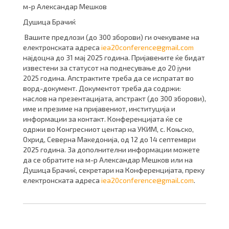
м-р Александар Мешков
Душица Брачиќ
Вашите предлози (до 300 зборови) ги очекуваме на
електронската адреса
iea20conference@gmail.com
најдоцна до 31 мај 2025 година. Пријавените ќе бидат
известени за статусот на поднесување до 20 јуни
2025 година. Апстрактите треба да се испратат во
ворд-документ. Документот треба да содржи:
наслов на презентацијата, апстракт (до 300 зборови),
име и презиме на пријавениот, институција и
информации за контакт. Конференцијата ќе се
одржи во Конгресниот центар на УКИМ, с. Коњско,
Охрид, Северна Македонија, од 12 до 14 септември
2025 година. За дополнителни информации можете
да се обратите на м-р Александар Мешков или на
Душица Брачиќ, секретари на Конференцијата, преку
електронската адреса
iea20conference@gmail.com
.