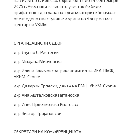
на УКИМ во с. Коњско, Охрид, од 12 до 14 септември
2025 г. Учесниците чиешто учество ќе биде
прифатено од страна на организаторите ќе имаат
обезбедено сместување и храна во Конгресниот
центар на УКИМ.
ОРГАНИЗАЦИСКИ ОДБОР
д-р Љупчо С. Ристески
д-р Мирјана Мирчевска
д-р Илина Јакимовска, раководител на ИЕА, ПМФ,
УКИМ, Скопје
д-р Даворин Трпески, декан на ПМФ, УКИМ, Скопје
д-р Ана Ашталковска Гајтаноска
д-р Инес Црвенковска Ристеска
д-р Виктор Трајановски
СЕКРЕТАРИ НА КОНФЕРЕНЦИЈАТА