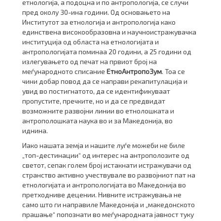
етнологија, а подоцна и по антропологија, се случи
пред околу 30-ина години. Од основањето на
Институтот за етнологија и антропологија како
единствена високообразовна и научноистражувачка
институција од областа на етнологијата и
антропологијата поминаа 20 години, а 25 години од
излегувањето од печат на првиот број на
меѓународното списание
ЕтноАнтропоЗум
. Тоа се
чини добар повод да се направи рекапитулација и
увид во постигнатото, да се идентификуваат
пропустите, пречките, но и да се предвидат
возможните развојни линии во етнолошката и
антрополошката наука во и за Македонија, во
иднина.
Иако нашата земја и нашите луѓе можеби не биле
„топ-дестинации“ од интерес на антрополозите од
светот, сепак голем број истакнати истражувачи од
странство активно учествувале во развојниот пат на
етнологијата и антропологијата во Македонија во
претходниве децении. Нивните истражувања не
само што ги направиле Македонија и „македонското
прашање“ попознати во меѓународната јавност туку