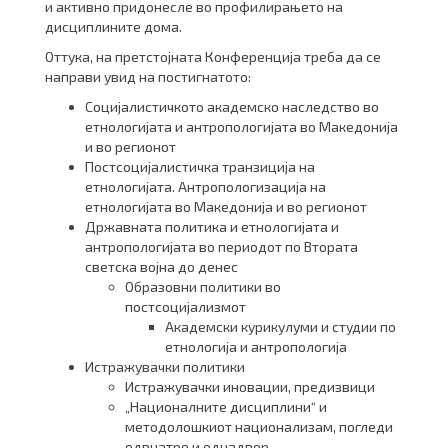
и активно придонесле во профилирањето на
дисциплините дома.
Оттука, на претстојната Конференција треба да се
направи увид на постигнатото:
Социјалистичкото академско наследство во
етнологијата и антропологијата во Македонија
и во регионот
Постсоцијалистичка транзиција на
етнологијата. Антропологизација на
етнологијата во Македонија и во регионот
Државната политика и етнологијата и
антропологијата во периодот по Втората
светска војна до денес
Образовни политики во
постсоцијализмот
Академски курикулуми и студии по
етнологија и антропологија
Истражувачки политики
Истражувачки иновации, предизвици
„Националните дисциплини“ и
методолошкиот национализам, погледи
одвнатре и однадвор