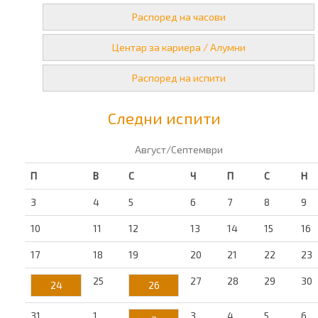
Распоред на часови
Центар за кариера / Алумни
Распоред на испити
Следни испити
Август/Септември
П
В
С
Ч
П
С
Н
3
4
5
6
7
8
9
10
11
12
13
14
15
16
17
18
19
20
21
22
23
25
27
28
29
30
24
26
31
1
3
4
5
6