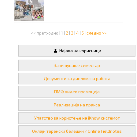
<< претходно
|
1
|
2
|
3
|
4
|
5
|
следно >>
Најава на корисници
Запишување семестар
Документи за дипломска работа
ПМФ видео промоција
Реализација на пракса
Упатство за користење на iKnow системот
Онлајн теренски белешки / Online Fieldnotes