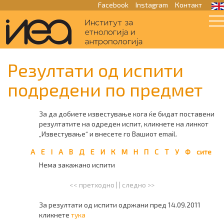
Facebook
Instagram
Контакт
Резултати од испити
подредени по предмет
За да добиете известување кога ќе бидат поставени
резултатите на одреден испит, кликнете на линкот
„Известување“ и внесете го Вашиот email.
A
E
I
А
В
Д
Е
И
К
М
Н
П
С
Т
У
Ф
сите
Нема закажано испити
<< претходно
| |
следно >>
За резултати од испити одржани пред 14.09.2011
кликнете
тука