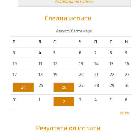
Распоред на испити
Следни испити
Август/Септември
П
В
С
Ч
П
С
Н
3
4
5
6
7
8
9
10
11
12
13
14
15
16
17
18
19
20
21
22
23
25
27
28
29
30
24
26
31
1
3
4
5
6
2
сите
Резултати од испити