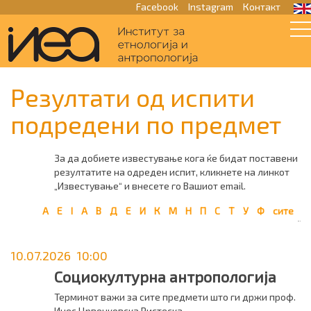
Facebook
Instagram
Контакт
Резултати од испити
подредени по предмет
За да добиете известување кога ќе бидат поставени
резултатите на одреден испит, кликнете на линкот
„Известување“ и внесете го Вашиот email.
A
E
I
А
В
Д
Е
И
К
М
Н
П
С
Т
У
Ф
сите
10.07.2026 10:00
Социокултурна антропологија
Терминот важи за сите предмети што ги држи проф.
Инес Црвенковска Ристеска