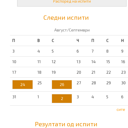
Распоред на испити
Следни испити
Август/Септември
П
В
С
Ч
П
С
Н
3
4
5
6
7
8
9
10
11
12
13
14
15
16
17
18
19
20
21
22
23
25
27
28
29
30
24
26
31
1
3
4
5
6
2
сите
Резултати од испити