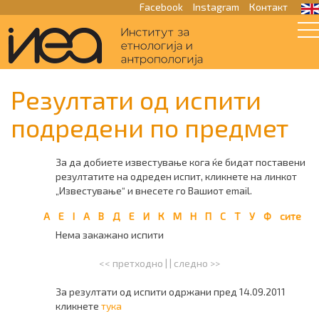
Facebook
Instagram
Контакт
Резултати од испити
подредени по предмет
За да добиете известување кога ќе бидат поставени
резултатите на одреден испит, кликнете на линкот
„Известување“ и внесете го Вашиот email.
A
E
I
А
В
Д
Е
И
К
М
Н
П
С
Т
У
Ф
сите
Нема закажано испити
<< претходно
| |
следно >>
За резултати од испити одржани пред 14.09.2011
кликнете
тука