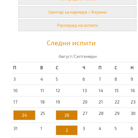
Центар за кариера / Алумни
Распоред на испити
Следни испити
Август/Септември
П
В
С
Ч
П
С
Н
3
4
5
6
7
8
9
10
11
12
13
14
15
16
17
18
19
20
21
22
23
25
27
28
29
30
24
26
31
1
3
4
5
6
2