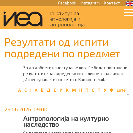
Facebook
Instagram
Контакт
Резултати од испити
подредени по предмет
За да добиете известување кога ќе бидат поставени
резултатите на одреден испит, кликнете на линкот
„Известување“ и внесете го Вашиот email.
A
E
I
А
В
Д
Е
И
К
М
Н
П
С
Т
У
Ф
сите
26.06.2026 09:00
Антропологија на културно
наследство
Се полагаат и останатите предмети кај проф.