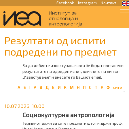
Facebook
Instagram
Контакт
Резултати од испити
подредени по предмет
За да добиете известување кога ќе бидат поставени
резултатите на одреден испит, кликнете на линкот
„Известување“ и внесете го Вашиот email.
A
E
I
А
В
Д
Е
И
К
М
Н
П
С
Т
У
Ф
сите
10.07.2026 10:00
Социокултурна антропологија
Терминот важи за сите предмети што ги држи проф.
Инес Црвенковска Ристеска