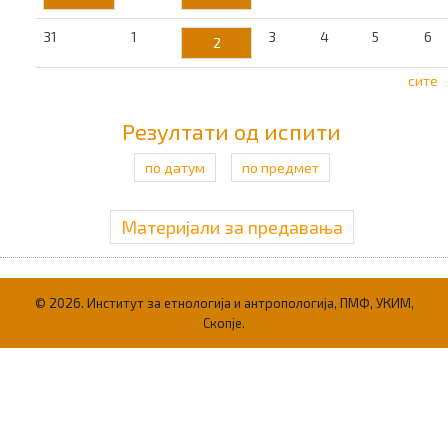
31
1
3
4
5
6
2
сите
Резултати од испити
по датум
по предмет
Материјали за предавања
© 2026. Институт за етнологија и антропологија, ПМФ, УКИМ,
Скопје.