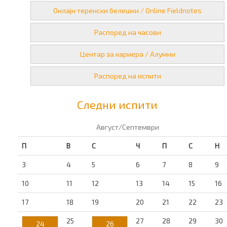
Онлајн теренски белешки / Online Fieldnotes
Распоред на часови
Центар за кариера / Алумни
Распоред на испити
Следни испити
Август/Септември
П
В
С
Ч
П
С
Н
3
4
5
6
7
8
9
10
11
12
13
14
15
16
17
18
19
20
21
22
23
25
27
28
29
30
24
26