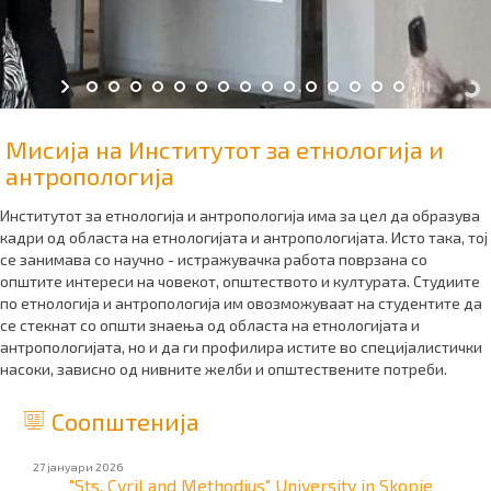
Мисија на Институтот за етнологија и
антропологија
Институтот за етнологија и антропологија има за цел да образува
кадри од областа на етнологијата и антропологијата. Исто така, тој
се занимава со научно - истражувачка работа поврзана со
општите интереси на човекот, општеството и културата. Студиите
по етнологија и антропологија им овозможуваат на студентите да
се стекнат со општи знаења од областа на етнологијата и
антропологијата, но и да ги профилира истите во специјалистички
насоки, зависно од нивните желби и општествените потреби.
Соопштенија
27 јануари 2026
"Sts. Cyril and Methodius" University in Skopje