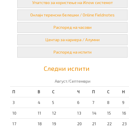
Упатство за користење на iKnow системот
Онлајн теренски белешки / Online Fieldnotes
Распоред на часови
Центар за кариера / Алумни
Распоред на испити
Следни испити
Август/Септември
П
В
С
Ч
П
С
Н
3
4
5
6
7
8
9
10
11
12
13
14
15
16
17
18
19
20
21
22
23