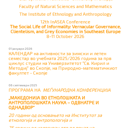
Faculty of Natural Sciences and Mathematics
The Institute of Ethnology and Anthropology
12th InASEA Conference
The Social Life of Informality: Vernacular Governance,
Clientelism, and Grey Economies in Southeast Europe
8–11 October 2026
01 јануари 2026
КАЛЕНДАР на активности за зимски и летен
семестар во учебната 2025/2026 година за прв
циклус студии на Универзитетот "Св. Кирил и
Методиј" во Скопје, на Природно-математичкиот
факултет - Скопје
06 септември 2025
ПРОГРАМА НА
МЕЃУНАРОДНА КОНФЕРЕНЦИЈА
„МАКЕДОНИЈА ВО ЕТНОЛОШКАТА И
АНТРОПОЛОШКАТА НАУКА – ОДВНАТРЕ И
ОДНАДВОР“
20 години од основањето на Институтот за
етнологија и антропологија и
25 години од излегувањето од печат на