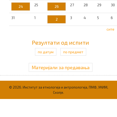
25
27
28
29
30
24
26
31
1
3
4
5
6
2
сите
Резултати од испити
по датум
по предмет
Материјали за предавања
© 2026. Институт за етнологија и антропологија, ПМФ, УКИМ,
Скопје.